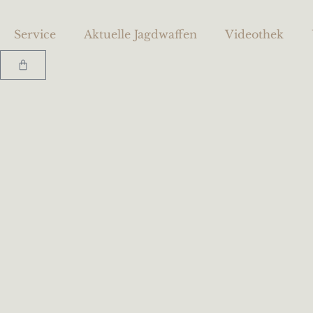
Zum
Inhalt
Service
Aktuelle Jagdwaffen
Videothek
springen
Warenkorb