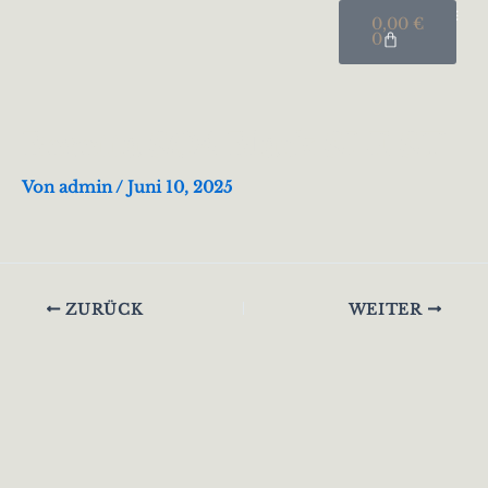
Warenkorb
Zum
0,00
€
Inhalt
0
springen
Aktuel
Beretta SO4 Black SLE ST
Von
admin
/
Juni 10, 2025
ZURÜCK
WEITER