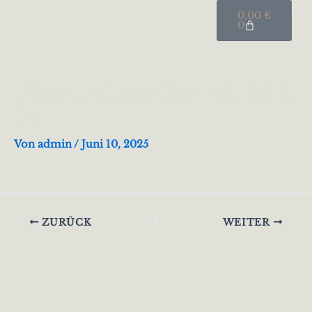
Warenkorb
Zum
0,00
€
Inhalt
0
springen
Aktuel
Diverse Cosmi im cal. 20 &
12
Von
admin
/
Juni 10, 2025
ZURÜCK
WEITER