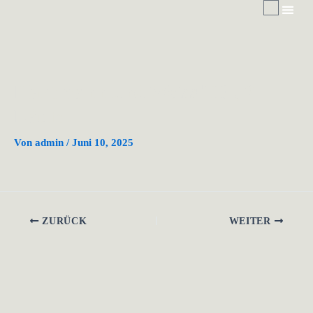
Waren
Zum
Inhalt
springen
Aktuell
Hartmann und Weiss TD , 2
Läufe
Von
admin
/
Juni 10, 2025
ZURÜCK
WEITER